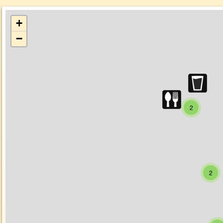
+
−
2
2