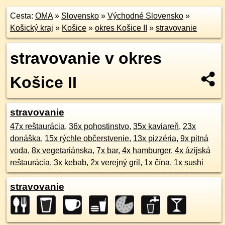
Cesta:
OMA
»
Slovensko
»
Východné Slovensko
»
Košický kraj
»
Košice
»
okres Košice II
»
stravovanie
stravovanie v okres
Košice II
stravovanie
47x reštaurácia
,
36x pohostinstvo
,
35x kaviareň
,
23x
donáška
,
15x rýchle občerstvenie
,
13x pizzéria
,
9x pitná
voda
,
8x vegetariánska
,
7x bar
,
4x hamburger
,
4x ázijská
reštaurácia
,
3x kebab
,
2x verejný gril
,
1x čína
,
1x sushi
stravovanie