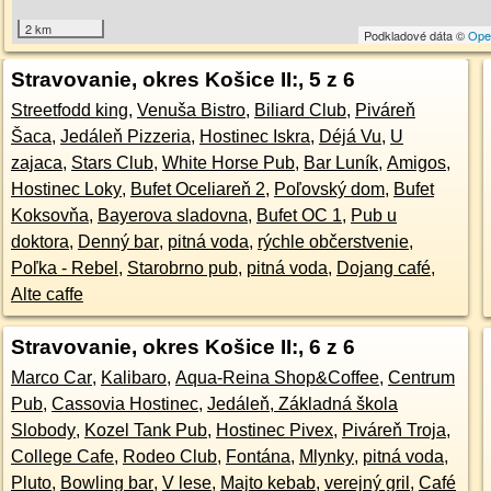
2 km
Podkladové dáta ©
Ope
Stravovanie, okres Košice II:
, 5 z 6
Streetfodd king
,
Venuša Bistro
,
Biliard Club
,
Piváreň
Šaca
,
Jedáleň Pizzeria
,
Hostinec Iskra
,
Déjá Vu
,
U
zajaca
,
Stars Club
,
White Horse Pub
,
Bar Luník
,
Amigos
,
Hostinec Loky
,
Bufet Oceliareň 2
,
Poľovský dom
,
Bufet
Koksovňa
,
Bayerova sladovna
,
Bufet OC 1
,
Pub u
doktora
,
Denný bar
,
pitná voda
,
rýchle občerstvenie
,
Poľka - Rebel
,
Starobrno pub
,
pitná voda
,
Dojang café
,
Alte caffe
Stravovanie, okres Košice II:
, 6 z 6
Marco Car
,
Kalibaro
,
Aqua-Reina Shop&Coffee
,
Centrum
Pub
,
Cassovia Hostinec
,
Jedáleň, Základná škola
Slobody
,
Kozel Tank Pub
,
Hostinec Pivex
,
Piváreň Troja
,
College Cafe
,
Rodeo Club
,
Fontána
,
Mlynky
,
pitná voda
,
Pluto
,
Bowling bar
,
V lese
,
Majto kebab
,
verejný gril
,
Café