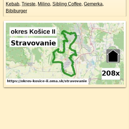
Kebab
,
Trieste
,
Milino
,
Sibling Coffee
,
Gemerka
,
Bibiburger