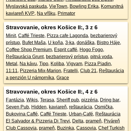
Myslavská paskuda
,
VieTown
,
Bowling Erika
,
Komunitná
kaviareň KVP
,
Na vŕšku
,
Primator
Stravovanie, okres Košice II:
, 3 z 6
Minit
,
Caffé Trieste
,
Pizza cafe Lagonda
,
bezbarierový
prístup
,
Bufet Maša
,
U koňa
,
3-ka
,
donáška
,
Bistro Háje
,
Coffee Shop Premium
,
Esprit caffé
,
Hogo Fogo
,
Reštaurácia Grunt
,
bezbarierový prístup
,
pitná voda
,
Metal
,
Na kávu
,
Tipo
,
Koliba
,
Vigvam
,
Pizza Piadin
,
11:11
,
Pizzeria Mix-Marion
,
Fratelli
,
Club 21
,
Reštaurácia
a penzión U námorníka
,
Grace
Stravovanie, okres Košice II:
, 4 z 6
Fantázia
,
Wikis
,
Terasa
,
Sheriff pub
,
pizzéria
,
Dring bar
,
Seven Pub
,
Hidden
,
kaviareň
,
reštaurácia
,
Osmička
,
Bukovina Caffé
,
Caffé Trieste
,
Urban-Café
,
Reštaurácia
El Salvador & Pizzeria Di Trevi
,
Delta
,
prameň
,
Piváreň
Club Cassovia
,
prameň
,
Buzinka
,
Cassovia
,
Chef Turkish