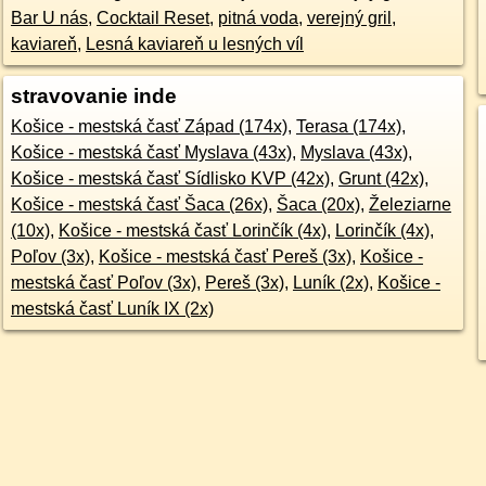
Bar U nás
,
Cocktail Reset
,
pitná voda
,
verejný gril
,
kaviareň
,
Lesná kaviareň u lesných víl
stravovanie inde
Košice - mestská časť Západ (174x)
,
Terasa (174x)
,
Košice - mestská časť Myslava (43x)
,
Myslava (43x)
,
Košice - mestská časť Sídlisko KVP (42x)
,
Grunt (42x)
,
Košice - mestská časť Šaca (26x)
,
Šaca (20x)
,
Železiarne
(10x)
,
Košice - mestská časť Lorinčík (4x)
,
Lorinčík (4x)
,
Poľov (3x)
,
Košice - mestská časť Pereš (3x)
,
Košice -
mestská časť Poľov (3x)
,
Pereš (3x)
,
Luník (2x)
,
Košice -
mestská časť Luník IX (2x)