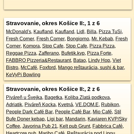
Stravovanie, okres Košice II:
, 1 z 6
McDonald's
,
Kaufland
,
Kaufland
,
Lidl
,
Billa
,
Pizza TuSi
,
Fresh Corner
,
Fresh Corner
,
Bongiorno
,
Mr. Kebab
,
Fresh
Corner
,
Komora
,
Stop Cafe
,
Stop Cafe
,
Pizza Pizza
,
Reggae Pizza
,
Zafferano
,
Bufetik.kvp
,
Pizza Forte
,
FABBRO Pizzeria&Restaurant
,
Batao
,
Lindy Hop
,
Viet
Bistro
,
McCafé
,
Foxford
,
Mango reštaurácia, sushi & bar
,
KeVyPi Bowling
Stravovanie, okres Košice II:
, 2 z 6
Piváreň u Švejka
,
Bagetka
,
Koliba Zlatá podkova
,
Adriatik
,
Piváreň Kocka
,
Kvetná
,
VE.DOM.E
,
Rubikon
,
People Dark Café Bar
,
People Café Bar
,
Mio Café
,
Stil
Bufe Doner kebap
,
Ligi bar
,
Mandarin
,
Kaviaren KVP/Sky
Coffee
,
Javorina Pub 21
,
Kelt pub Grunt
,
Fabbrica Café
,
Heartcore pub
,
Maribo Café
,
Reštaurácia pod Lipou
,