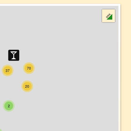
70
37
20
2