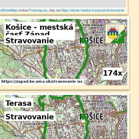
nStreetMap
vrstva
Freemap.sk
, viac na
https://okres-kosice-ii.oma.sk/stravovanie